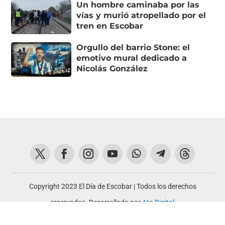
Un hombre caminaba por las
vías y murió atropellado por el
tren en Escobar
Orgullo del barrio Stone: el
emotivo mural dedicado a
Nicolás González
Copyright 2023 El Día de Escobar | Todos los derechos
reservados. Desarrollado por
Ata Digital