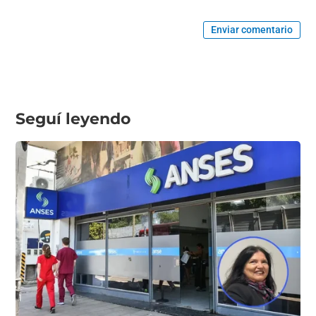
Enviar comentario
Seguí leyendo