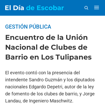
El Día
de Escobar
GESTIÓN PÚBLICA
Encuentro de la Unión
Nacional de Clubes de
Barrio en Los Tulipanes
El evento contó con la presencia del
intendente Sandro Guzmán y los diputados
nacionales Edgardo Depetri, autor de la ley
de fomento de los clubes de barrio, y Jorge
Landau, de Ingeniero Maschwitz.