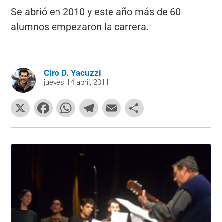
Se abrió en 2010 y este año más de 60
alumnos empezaron la carrera.
Ciro D. Yacuzzi
jueves 14 abril, 2011
X
F
W
T
E
C
a
h
el
m
o
c
at
e
ai
m
e
s
gr
l
p
b
A
a
ar
o
p
m
tir
o
p
k