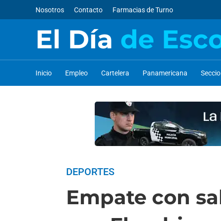
Nosotros
Contacto
Farmacias de Turno
El Día
de Esc
Inicio
Empleo
Cartelera
Panamericana
Secci
DEPORTES
Empate con sab