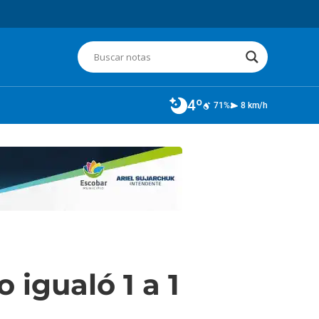
4º
71%
8 km/h
igualó 1 a 1