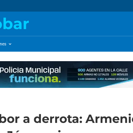
obar
ones
or a derrota: Armenio 