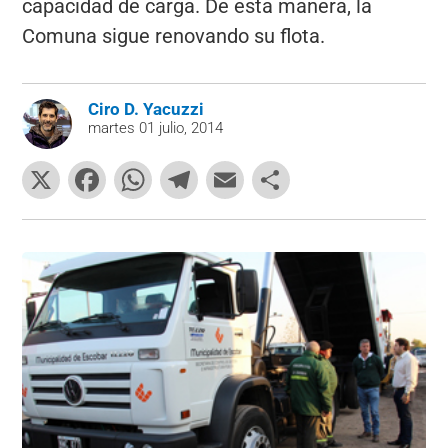
capacidad de carga. De esta manera, la
Comuna sigue renovando su flota.
Ciro D. Yacuzzi
martes 01 julio, 2014
X
F
W
T
E
C
a
h
el
m
o
c
at
e
ai
m
e
s
gr
l
p
b
A
a
ar
o
p
m
tir
o
p
k