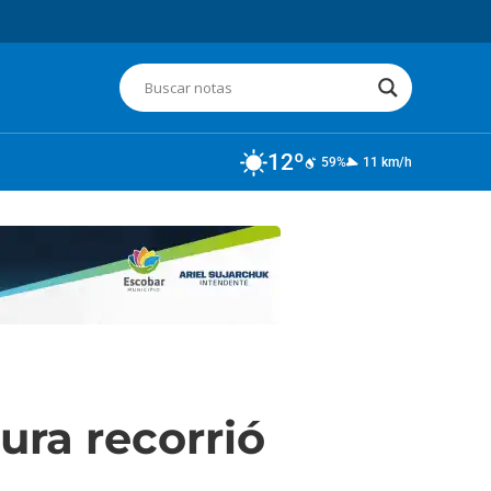
12º
59%
11 km/h
tura recorrió