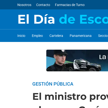
Nosotros
Contacto
Farmacias de Turno
El Día
de Esc
Inicio
Empleo
Cartelera
Panamericana
Secci
GESTIÓN PÚBLICA
El ministro pro