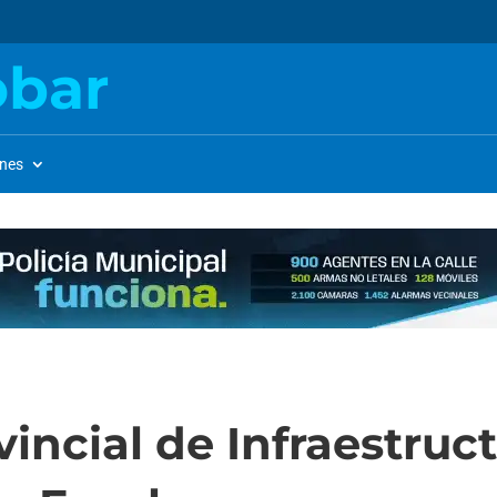
obar
ones
vincial de Infraestruc