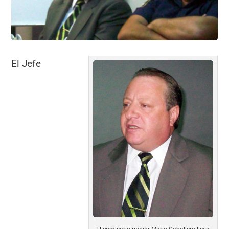
k
El Jefe