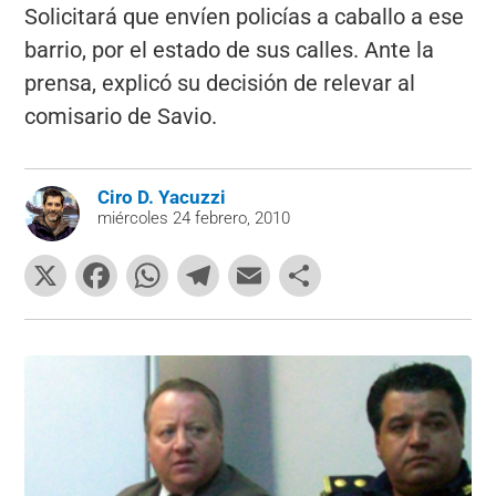
Solicitará que envíen policías a caballo a ese
barrio, por el estado de sus calles. Ante la
prensa, explicó su decisión de relevar al
comisario de Savio.
Ciro D. Yacuzzi
miércoles 24 febrero, 2010
X
F
W
T
E
C
a
h
el
m
o
c
at
e
ai
m
e
s
gr
l
p
b
A
a
ar
o
p
m
tir
o
p