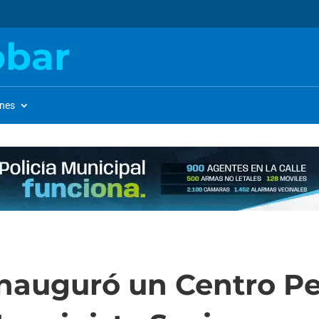
obar
ones
inauguró un Centro Pe