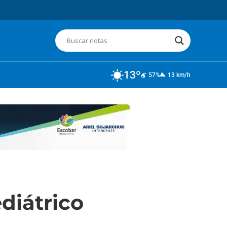
13º
57%
13 km/h
diátrico