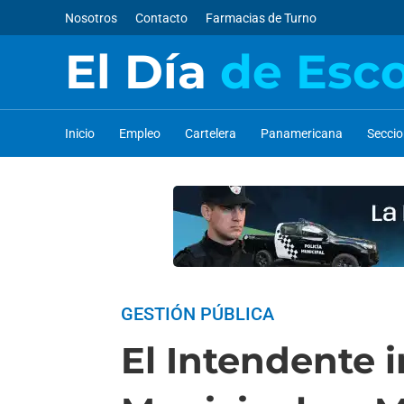
Nosotros
Contacto
Farmacias de Turno
El Día
de Esc
Inicio
Empleo
Cartelera
Panamericana
Secci
GESTIÓN PÚBLICA
El Intendente 