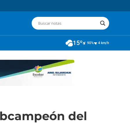
15º
90%
4 km/h
subcampeón del