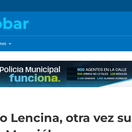
obar
ones
ío Lencina, otra vez 