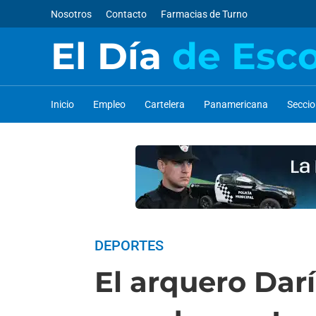
Nosotros
Contacto
Farmacias de Turno
El Día
de Esc
Inicio
Empleo
Cartelera
Panamericana
Secci
DEPORTES
El arquero Dar