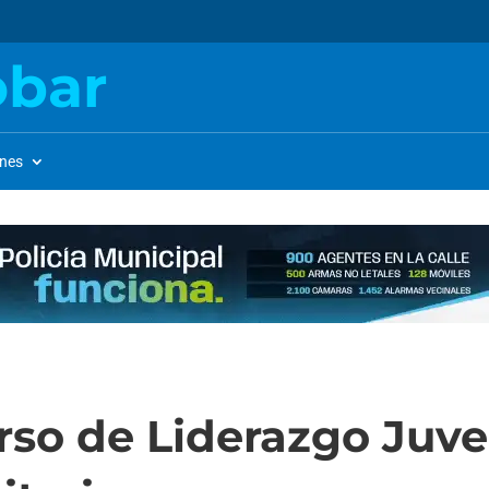
obar
ones
rso de Liderazgo Juven