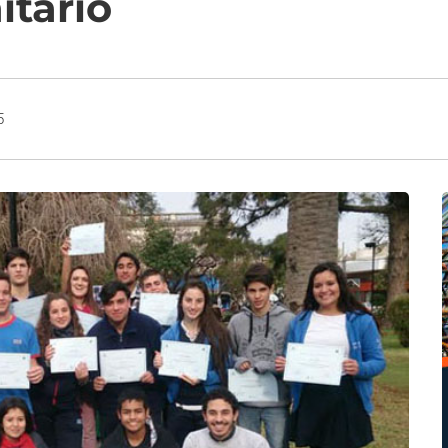
itario
5