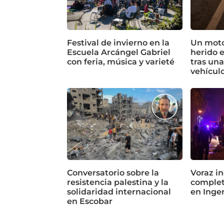
Festival de invierno en la
Un motoc
Escuela Arcángel Gabriel
herido 
con feria, música y varieté
tras un
vehícul
Conversatorio sobre la
Voraz in
resistencia palestina y la
complet
solidaridad internacional
en Inge
en Escobar