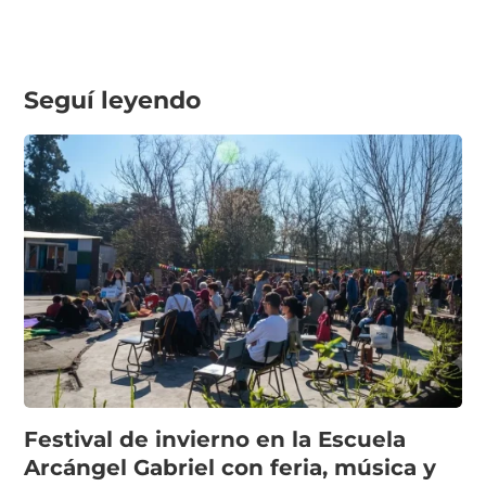
Seguí leyendo
Festival de invierno en la Escuela
Arcángel Gabriel con feria, música y