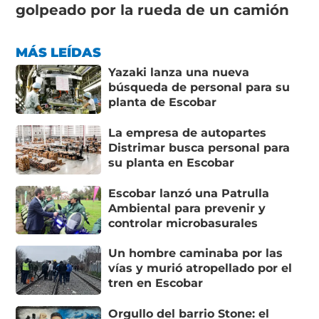
golpeado por la rueda de un camión
MÁS LEÍDAS
Yazaki lanza una nueva
búsqueda de personal para su
planta de Escobar
La empresa de autopartes
Distrimar busca personal para
su planta en Escobar
Escobar lanzó una Patrulla
Ambiental para prevenir y
controlar microbasurales
Un hombre caminaba por las
vías y murió atropellado por el
tren en Escobar
Orgullo del barrio Stone: el