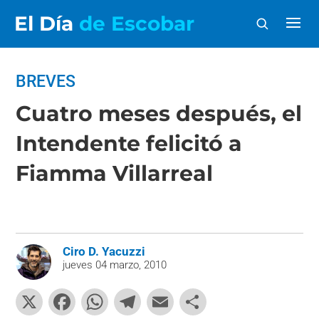
El Día
de Escobar
BREVES
Cuatro meses después, el
Intendente felicitó a
Fiamma Villarreal
Ciro D. Yacuzzi
jueves 04 marzo, 2010
X
F
W
T
E
C