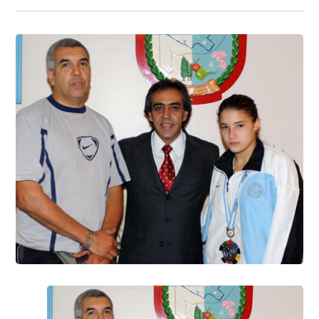
a
h
el
m
o
c
at
e
ai
m
e
s
gr
l
p
b
A
a
ar
o
p
m
tir
o
p
k