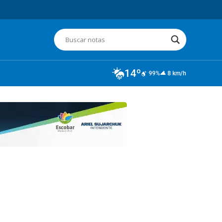
14º
99%
8 km/h