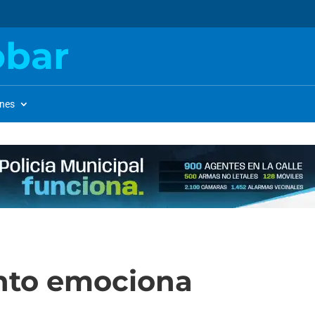
obar
ones
ento emociona