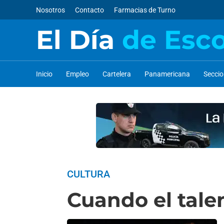
Nosotros
Contacto
Farmacias de Turno
El Día
de Esc
Inicio
Empleo
Cartelera
Panamericana
Secci
CULTURA
Cuando el tal