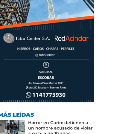
o
p
m
tir
o
p
k
MÁS LEÍDAS
Horror en Garín: detienen a
un hombre acusado de violar
a su hija de 10 años