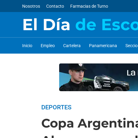
Nosotros
Contacto
Farmacias de Turno
El Día
de Esc
Inicio
Empleo
Cartelera
Panamericana
Secci
DEPORTES
Copa Argentina