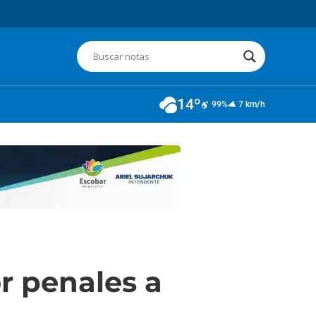
14º
99%
7 km/h
r penales a