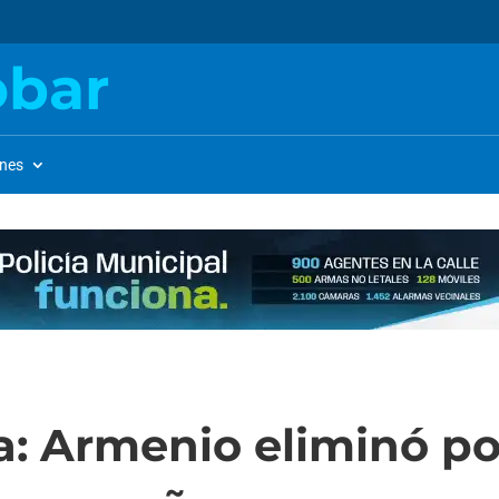
obar
ones
: Armenio eliminó po