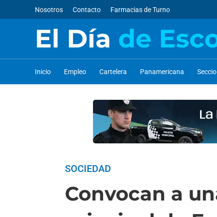
Nosotros
Contacto
Farmacias de Turno
El Día
de Esc
Inicio
Empleo
Cartelera
Panamericana
Secci
SOCIEDAD
Convocan a una