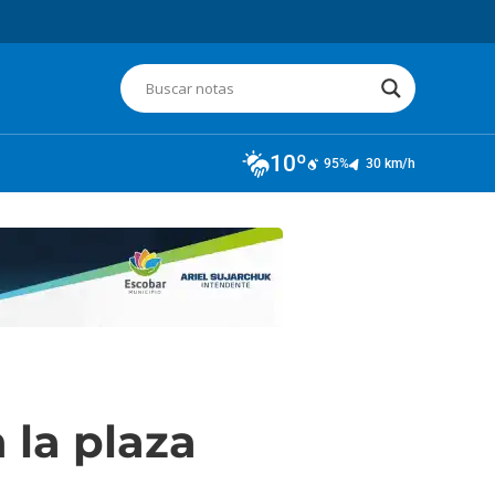
10º
95%
30 km/h
 la plaza