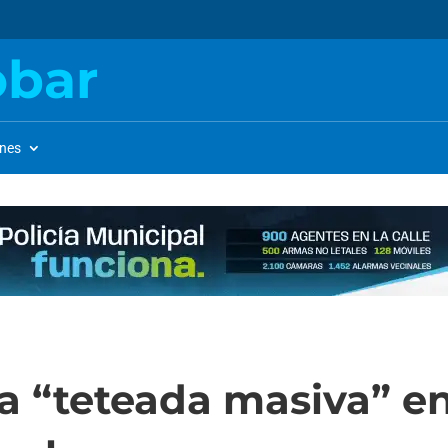
obar
ones
 “teteada masiva” en