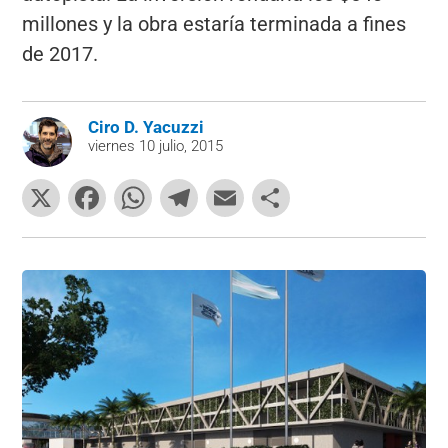
millones y la obra estaría terminada a fines
de 2017.
Ciro D. Yacuzzi
viernes 10 julio, 2015
X
F
W
T
E
C
a
h
el
m
o
c
at
e
ai
m
e
s
gr
l
p
b
A
a
ar
o
p
m
tir
o
p
k