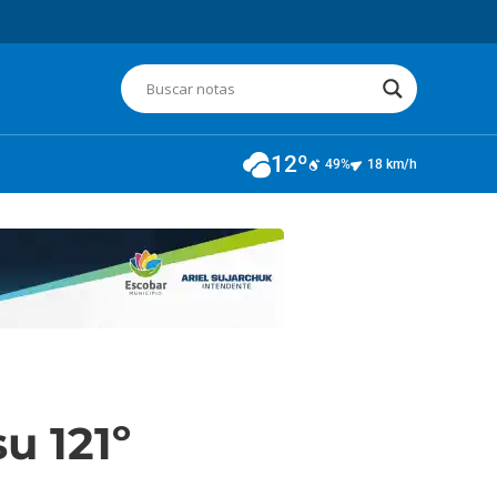
12º
49%
18 km/h
u 121º