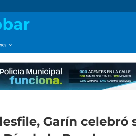
obar
ones
esfile, Garín celebró s