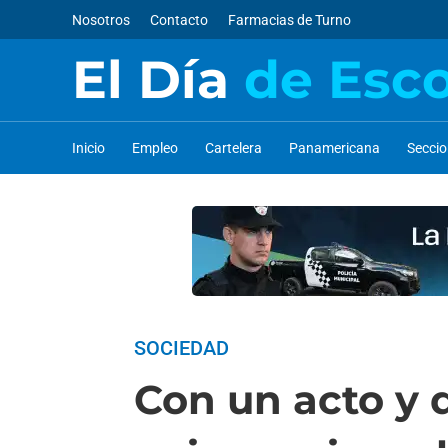
Nosotros
Contacto
Farmacias de Turno
El Día
de Esc
Inicio
Empleo
Cartelera
Panamericana
Secci
SOCIEDAD
Con un acto y d