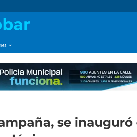
obar
ones
ampaña, se inauguró 