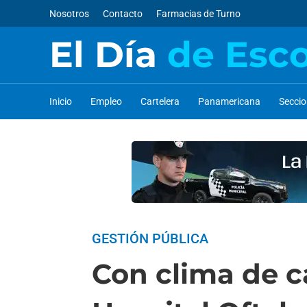
Nosotros
Contacto
Farmacias de Turno
El Día
de Esc
Inicio
Empleo
Cartelera
Panamericana
Secci
GESTIÓN PÚBLICA
Con clima de c