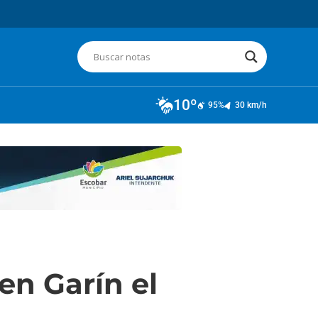
10º
95%
30 km/h
en Garín el