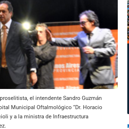
proselitista, el intendente Sandro Guzmán
pital Municipal Oftalmológico “Dr. Horacio
oli y a la ministra de Infraestructura
ez.