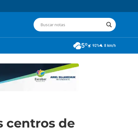
5º
92%
8 km/h
s centros de