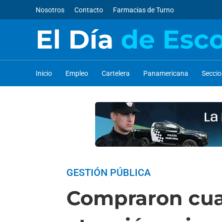
Nosotros
Contacto
Farmacias de Turno
El Día
de Esc
Inicio
Empleo
Cartelera
Panamericana
Secci
GESTIÓN PÚBLICA
Compraron cuat