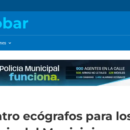
obar
ones
ro ecógrafos para lo