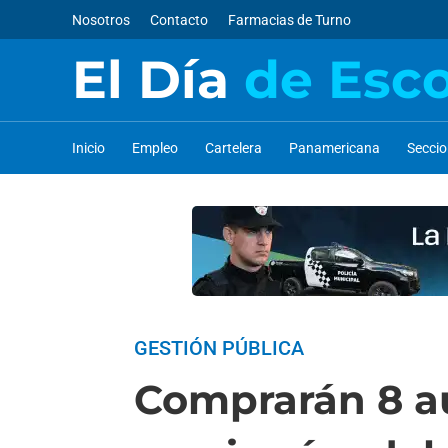
Nosotros
Contacto
Farmacias de Turno
El Día
de Esc
Inicio
Empleo
Cartelera
Panamericana
Secci
GESTIÓN PÚBLICA
Comprarán 8 au