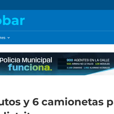
obar
ones
tos y 6 camionetas pa