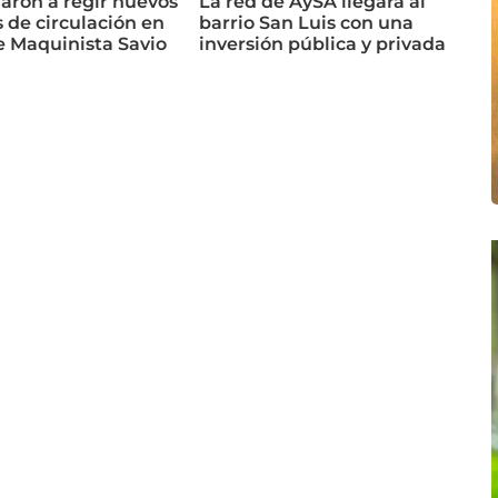
ron a regir nuevos
La red de AySA llegará al
 de circulación en
barrio San Luis con una
e Maquinista Savio
inversión pública y privada