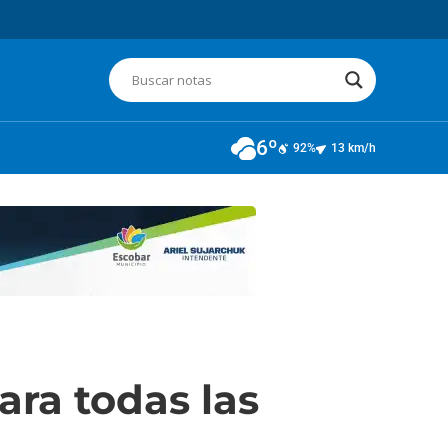
6º
92%
13 km/h
ra todas las