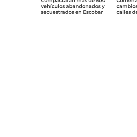
Compactarán más de 500
Comenza
vehículos abandonados y
cambios
secuestrados en Escobar
calles d