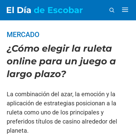
El Día
de Escobar
MERCADO
¿Cómo elegir la ruleta
online para un juego a
largo plazo?
La combinación del azar, la emoción y la
aplicación de estrategias posicionan a la
ruleta como uno de los principales y
preferidos títulos de casino alrededor del
planeta.