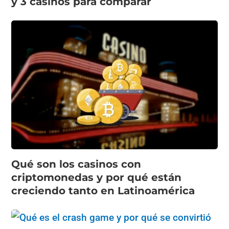
y 3 casinos para comparar
Qué son los casinos con
criptomonedas y por qué están
creciendo tanto en Latinoamérica