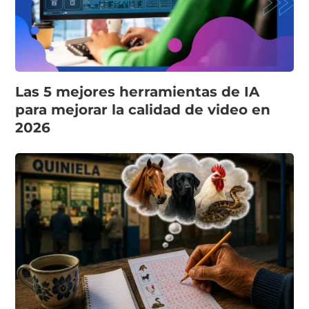
Las 5 mejores herramientas de IA
para mejorar la calidad de video en
2026