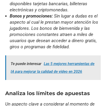
disponibles tarjetas bancarias, billeteras
electrónicas y criptomonedas.
Bonos y promociones:
Sin lugar a dudas es el
aspecto al cual le prestan mayor atención los
jugadores. Los bonos de bienvenida y las
promociones constantes atraen a miles de
usuarios que desean acceder a dinero gratis,
giros o programas de fidelidad.
Te puede interesar
Las 5 mejores herramientas de
IA para mejorar la calidad de video en 2026
Analiza los límites de apuestas
Un aspecto clave a considerar al momento de