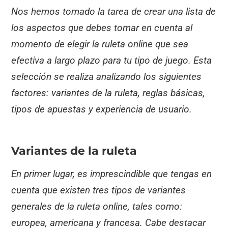
Nos hemos tomado la tarea de crear una lista de
los aspectos que debes tomar en cuenta al
momento de elegir la ruleta online que sea
efectiva a largo plazo para tu tipo de juego. Esta
selección se realiza analizando los siguientes
factores: variantes de la ruleta, reglas básicas,
tipos de apuestas y experiencia de usuario.
Variantes de la ruleta
En primer lugar, es imprescindible que tengas en
cuenta que existen tres tipos de variantes
generales de la ruleta online, tales como:
europea, americana y francesa. Cabe destacar