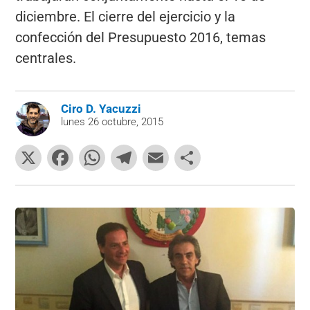
diciembre. El cierre del ejercicio y la
confección del Presupuesto 2016, temas
centrales.
Ciro D. Yacuzzi
lunes 26 octubre, 2015
X
F
W
T
E
C
a
h
el
m
o
c
at
e
ai
m
e
s
gr
l
p
b
A
a
ar
o
p
m
tir
o
p