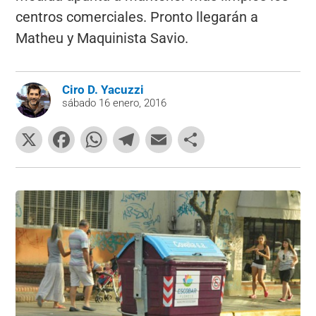
centros comerciales. Pronto llegarán a
Matheu y Maquinista Savio.
Ciro D. Yacuzzi
sábado 16 enero, 2016
X
F
W
T
E
C
a
h
el
m
o
c
at
e
ai
m
e
s
gr
l
p
b
A
a
ar
o
p
m
tir
o
p
k