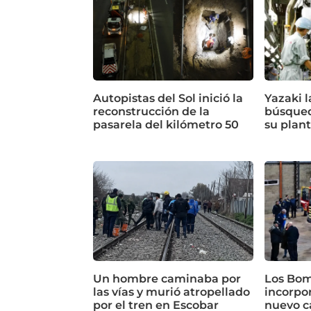
Autopistas del Sol inició la
Yazaki 
reconstrucción de la
búsqued
pasarela del kilómetro 50
su plan
Un hombre caminaba por
Los Bom
las vías y murió atropellado
incorpor
por el tren en Escobar
nuevo c