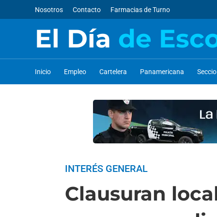
Nosotros
Contacto
Farmacias de Turno
El Día
de Esc
Inicio
Empleo
Cartelera
Panamericana
Secci
INTERÉS GENERAL
Clausuran loca