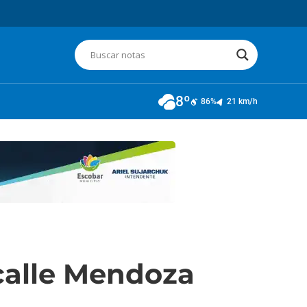
8º
86%
21 km/h
 calle Mendoza