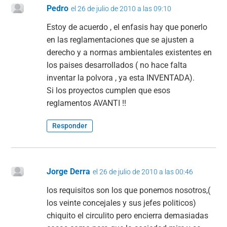
o
p
m
tir
Pedro
el 26 de julio de 2010 a las 09:10
o
p
Estoy de acuerdo , el enfasis hay que ponerlo
k
en las reglamentaciones que se ajusten a
derecho y a normas ambientales existentes en
los paises desarrollados ( no hace falta
inventar la polvora , ya esta INVENTADA).
Si los proyectos cumplen que esos
reglamentos AVANTI !!
Responder
Jorge Derra
el 26 de julio de 2010 a las 00:46
los requisitos son los que ponemos nosotros,(
los veinte concejales y sus jefes politicos)
chiquito el circulito pero encierra demasiadas