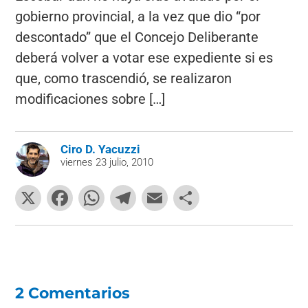
gobierno provincial, a la vez que dio “por
descontado” que el Concejo Deliberante
deberá volver a votar ese expediente si es
que, como trascendió, se realizaron
modificaciones sobre […]
Ciro D. Yacuzzi
viernes 23 julio, 2010
X
F
W
T
E
C
a
h
el
m
o
c
at
e
ai
m
e
s
gr
l
p
b
A
a
ar
2 Comentarios