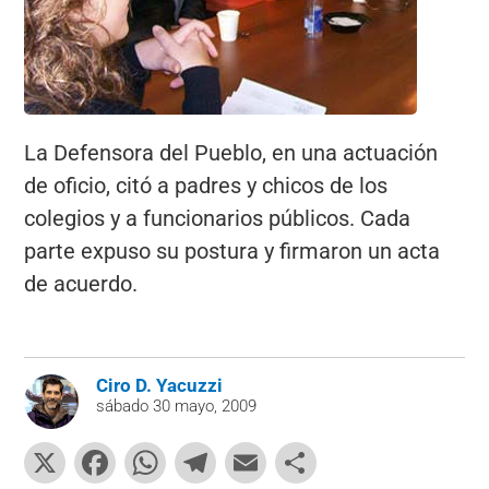
La Defensora del Pueblo, en una actuación
de oficio, citó a padres y chicos de los
colegios y a funcionarios públicos. Cada
parte expuso su postura y firmaron un acta
de acuerdo.
Ciro D. Yacuzzi
sábado 30 mayo, 2009
X
F
W
T
E
C