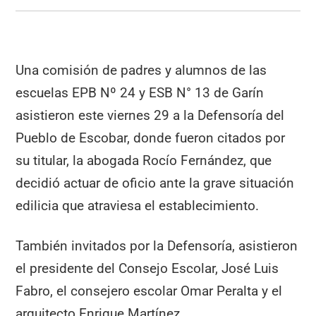
a
h
el
m
o
c
at
e
ai
m
e
s
gr
l
p
b
A
a
ar
Una comisión de padres y alumnos de las
o
p
m
tir
escuelas EPB Nº 24 y ESB N° 13 de Garín
o
p
asistieron este viernes 29 a la Defensoría del
k
Pueblo de Escobar, donde fueron citados por
su titular, la abogada Rocío Fernández, que
decidió actuar de oficio ante la grave situación
edilicia que atraviesa el establecimiento.
También invitados por la Defensoría, asistieron
el presidente del Consejo Escolar, José Luis
Fabro, el consejero escolar Omar Peralta y el
arquitecto Enrique Martínez.