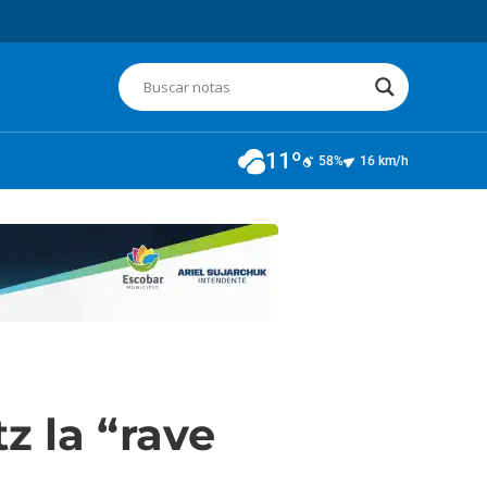
11º
58%
16 km/h
z la “rave