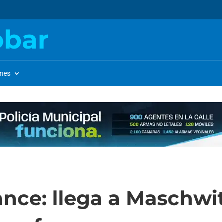
obar
ones
ce: llega a Maschwit