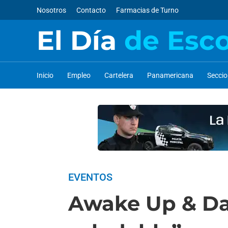
Nosotros
Contacto
Farmacias de Turno
El Día
de Esc
Inicio
Empleo
Cartelera
Panamericana
Secci
EVENTOS
Awake Up & Dan