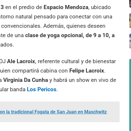
13
en el predio de
Espacio Mendoza
, ubicado
entorno natural pensado para conectar con una
tas convencionales. Además, quienes deseen
nte de una
clase de yoga opcional, de 9 a 10, a
tados.
 DJ
Ale Lacroix
, referente cultural y de bienestar
quien compartirá cabina con
Felipe Lacroix
.
da
Virginia Da Cunha
y habrá un show en vivo de
pular banda
Los Pericos
.
con la tradicional Fogata de San Juan en Maschwitz