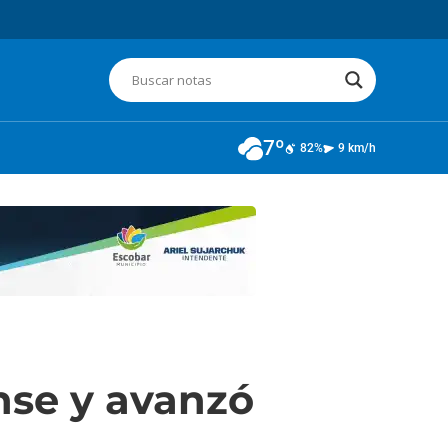
7º
82%
9 km/h
nse y avanzó