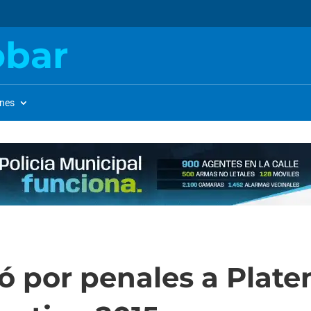
obar
ones
 por penales a Plate