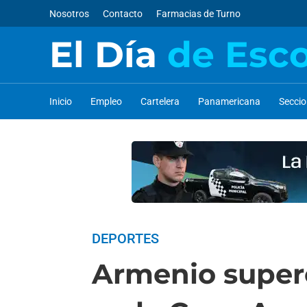
Nosotros
Contacto
Farmacias de Turno
El Día
de Esc
Inicio
Empleo
Cartelera
Panamericana
Secci
DEPORTES
Armenio superó