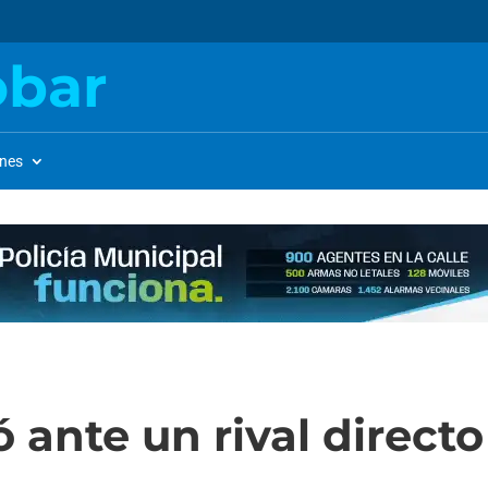
obar
ones
 ante un rival directo