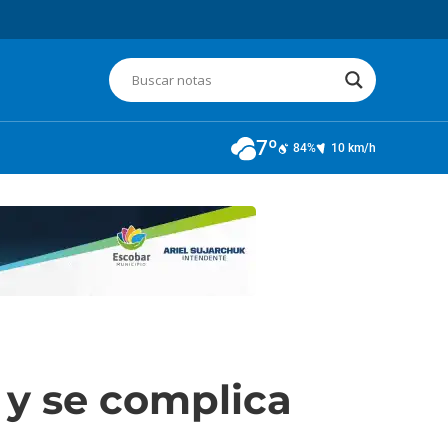
7º
84%
10 km/h
 y se complica