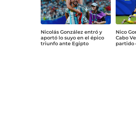
Nicolás González entró y
Nico Go
aportó lo suyo en el épico
Cabo Ve
triunfo ante Egipto
partido