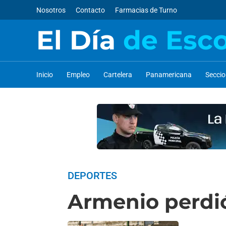
Nosotros
Contacto
Farmacias de Turno
El Día
de Esc
Inicio
Empleo
Cartelera
Panamericana
Secci
DEPORTES
Armenio perdió