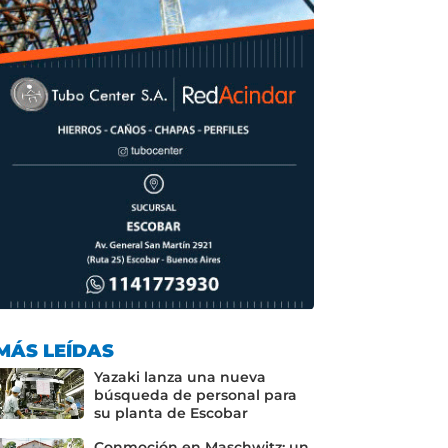
o
p
k
MÁS LEÍDAS
Yazaki lanza una nueva
búsqueda de personal para
su planta de Escobar
Conmoción en Maschwitz: un