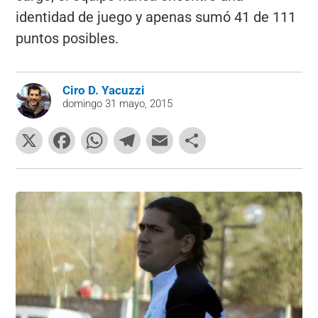
identidad de juego y apenas sumó 41 de 111
puntos posibles.
Ciro D. Yacuzzi
domingo 31 mayo, 2015
X
F
W
T
E
C
a
h
el
m
o
c
at
e
ai
m
e
s
gr
l
p
b
A
a
ar
o
p
m
tir
o
p
k