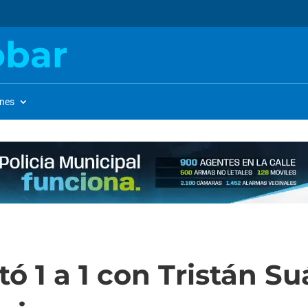
obar
ones
1 a 1 con Tristán Suá