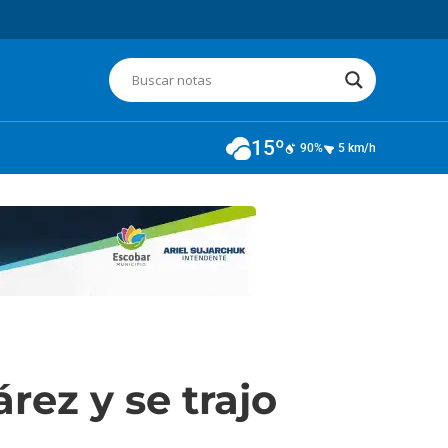
15º
90%
5 km/h
rez y se trajo