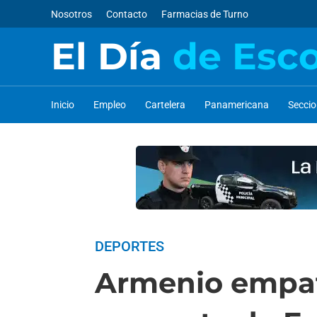
Nosotros
Contacto
Farmacias de Turno
El Día
de Esc
Inicio
Empleo
Cartelera
Panamericana
Secci
DEPORTES
Armenio empató 