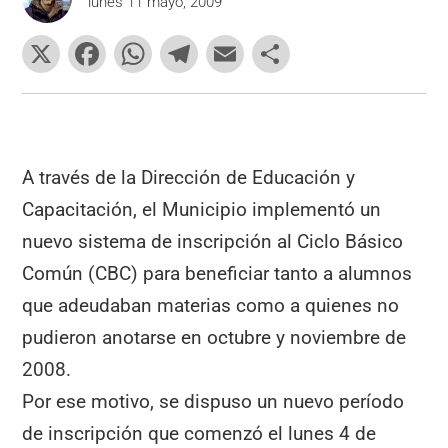
lunes 11 mayo, 2009
X
F
W
T
E
C
a
h
el
m
o
c
at
e
ai
m
e
s
gr
l
p
b
A
a
ar
A través de la Dirección de Educación y
o
p
m
tir
Capacitación, el Municipio implementó un
o
p
nuevo sistema de inscripción al Ciclo Básico
k
Común (CBC) para beneficiar tanto a alumnos
que adeudaban materias como a quienes no
pudieron anotarse en octubre y noviembre de
2008.
Por ese motivo, se dispuso un nuevo período
de inscripción que comenzó el lunes 4 de