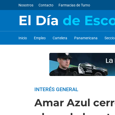
Nosotros
Contacto
Farmacias de Turno
El Día
de Esc
Inicio
Empleo
Cartelera
Panamericana
Secci
INTERÉS GENERAL
Amar Azul cerró