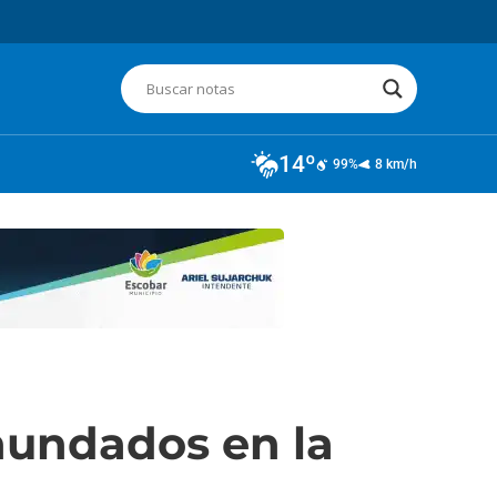
14º
99%
8 km/h
inundados en la