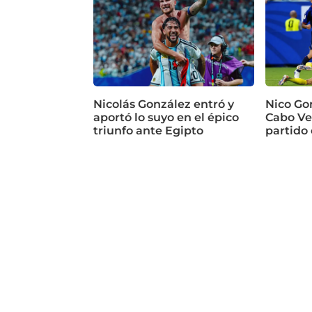
Nicolás González entró y
Nico Go
aportó lo suyo en el épico
Cabo Ve
triunfo ante Egipto
partido