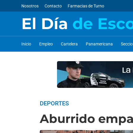
Nosotros
Contacto
Farmacias de Turno
El Día
de Esc
Inicio
Empleo
Cartelera
Panamericana
Secci
DEPORTES
Aburrido empa