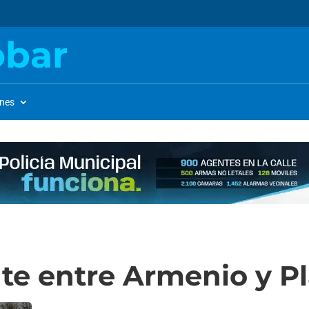
obar
ones
te entre Armenio y P