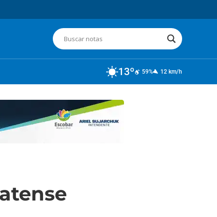
13º
59%
12 km/h
latense