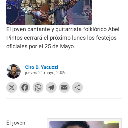
El joven cantante y guitarrista folklórico Abel
Pintos cerrará el próximo lunes los festejos
oficiales por el 25 de Mayo.
Ciro D. Yacuzzi
jueves 21 mayo, 2009
X
F
W
T
E
C
a
h
el
m
o
c
at
e
ai
m
e
s
gr
l
p
b
A
a
ar
El joven