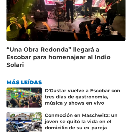
“Una Obra Redonda” llegará a
Escobar para homenajear al Indio
Solari
MÁS LEÍDAS
D’Gustar vuelve a Escobar con
tres días de gastronomía,
música y shows en vivo
Conmoción en Maschwitz: un
joven se quitó la vida en el
domicilio de su ex pareja