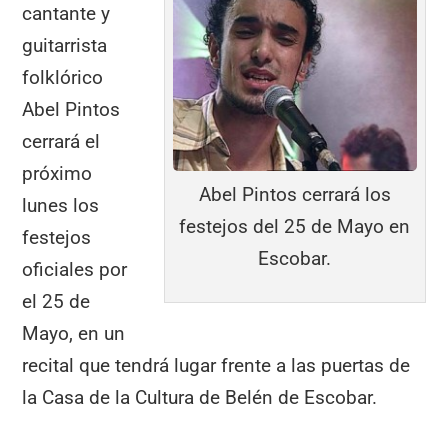
o
p
m
tir
cantante y
o
p
guitarrista
k
folklórico
Abel Pintos
cerrará el
próximo
Abel Pintos cerrará los
lunes los
festejos del 25 de Mayo en
festejos
Escobar.
oficiales por
el 25 de
Mayo, en un
recital que tendrá lugar frente a las puertas de
la Casa de la Cultura de Belén de Escobar.