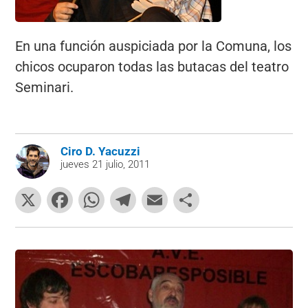
En una función auspiciada por la Comuna, los
chicos ocuparon todas las butacas del teatro
Seminari.
Ciro D. Yacuzzi
jueves 21 julio, 2011
X
F
W
T
E
C
a
h
el
m
o
c
at
e
ai
m
e
s
gr
l
p
b
A
a
ar