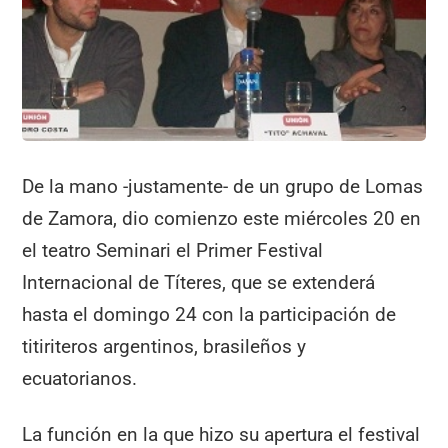
o
p
m
tir
o
p
k
De la mano -justamente- de un grupo de Lomas
de Zamora, dio comienzo este miércoles 20 en
el teatro Seminari el Primer Festival
Internacional de Títeres, que se extenderá
hasta el domingo 24 con la participación de
titiriteros argentinos, brasileños y
ecuatorianos.
La función en la que hizo su apertura el festival