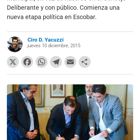
Deliberante y con público. Comienza una
nueva etapa política en Escobar.
Ciro D. Yacuzzi
jueves 10 diciembre, 2015
X
F
W
T
E
C
a
h
el
m
o
c
at
e
ai
m
e
s
gr
l
p
b
A
a
ar
o
p
m
tir
o
p
k