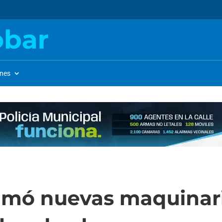
obar
ones
umó nuevas maquinari