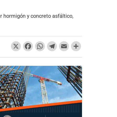
 hormigón y concreto asfáltico,
X
F
W
T
E
C
a
h
el
m
o
c
at
e
ai
m
e
s
gr
l
p
b
A
a
ar
o
p
m
tir
o
p
k