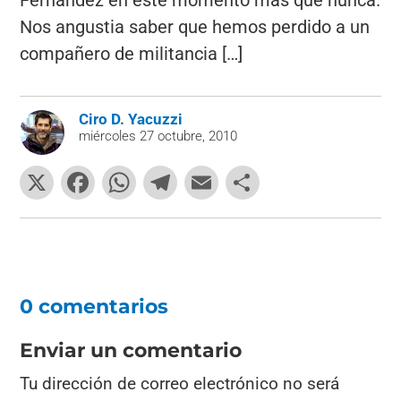
Fernández en este momento más que nunca.
Nos angustia saber que hemos perdido a un
compañero de militancia […]
Ciro D. Yacuzzi
miércoles 27 octubre, 2010
X
F
W
T
E
C
a
h
el
m
o
c
at
e
ai
m
e
s
gr
l
p
b
A
a
ar
0 comentarios
o
p
m
tir
o
p
Enviar un comentario
k
Tu dirección de correo electrónico no será