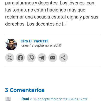
para alumnos y docentes. Los jóvenes, con
las tomas, no están haciendo más que
reclamar una escuela estatal digna y por sus
derechos. Los docentes de […]
Ciro D. Yacuzzi
lunes 13 septiembre, 2010
X
F
W
T
E
C
a
h
el
m
o
c
at
e
ai
m
e
s
gr
l
p
b
A
a
ar
3 Comentarios
o
p
m
tir
Raul
el 15 de septiembre de 2010 a las 12:23
o
p