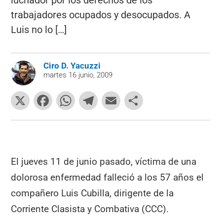
luchador por los derechos de los
trabajadores ocupados y desocupados. A
Luis no lo […]
Ciro D. Yacuzzi
martes 16 junio, 2009
X
F
W
T
E
C
a
h
el
m
o
c
at
e
ai
m
e
s
gr
l
p
b
A
a
ar
El jueves 11 de junio pasado, víctima de una
o
p
m
tir
dolorosa enfermedad falleció a los 57 años el
o
p
compañero Luis Cubilla, dirigente de la
k
Corriente Clasista y Combativa (CCC).