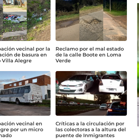
ación vecinal por la
Reclamo por el mal estado
ción de basura en
de la calle Boote en Loma
o Villa Alegre
Verde
ación vecinal en
Críticas a la circulación por
egre por un micro
las colectoras a la altura del
nado
puente de Inmigrantes