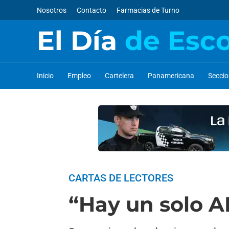
Nosotros
Contacto
Farmacias de Turno
El Día
de Esc
Inicio
Empleo
Cartelera
Panamericana
Secci
CARTAS DE LECTORES
“Hay un solo A