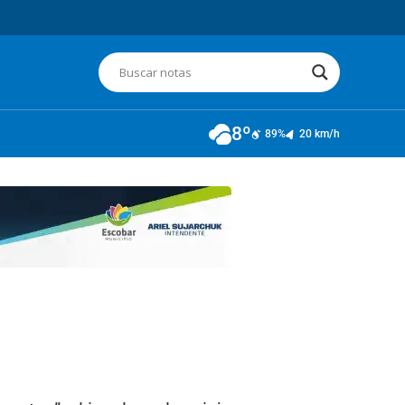
8º
89%
20 km/h