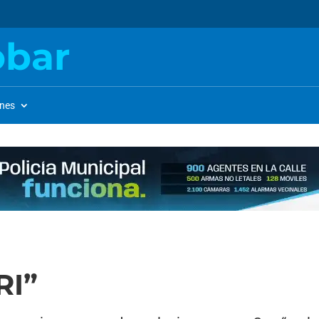
obar
ones
RI”