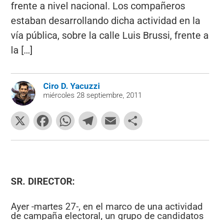
frente a nivel nacional. Los compañeros
estaban desarrollando dicha actividad en la
vía pública, sobre la calle Luis Brussi, frente a
la […]
Ciro D. Yacuzzi
miércoles 28 septiembre, 2011
X
F
W
T
E
C
a
h
el
m
o
c
at
e
ai
m
e
s
gr
l
p
b
A
a
ar
SR. DIRECTOR:
o
p
m
tir
Ayer -martes 27-, en el marco de una actividad
o
p
de campaña electoral, un grupo de candidatos