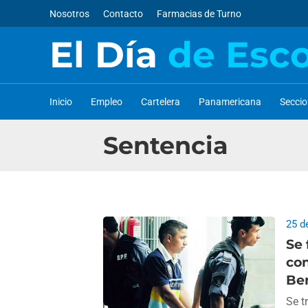
Nosotros
Contacto
Farmacias de Turno
El Día
de Esc
Inicio
Empleo
Cartelera
Panamericana
Secci
Sentencia
25 d
Se 
con
Ber
Se t