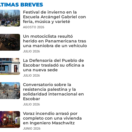
LTIMAS BREVES
Festival de invierno en la
Escuela Arcángel Gabriel con
feria, música y varieté
AGOSTO 2026
Un motociclista resultó
herido en Panamericana tras
una maniobra de un vehículo
JULIO 2026
La Defensoría del Pueblo de
Escobar trasladó su oficina a
una nueva sede
JULIO 2026
Conversatorio sobre la
resistencia palestina y la
solidaridad internacional en
Escobar
JULIO 2026
Voraz incendio arrasó por
completo con una vivienda
en Ingeniero Maschwitz
JUNIO 2026