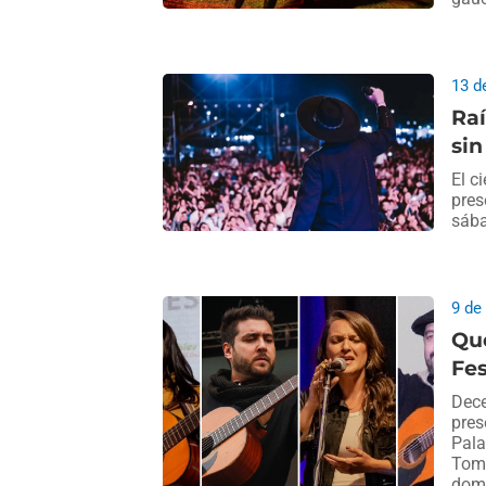
13 d
Raí
sin
El c
pres
sába
9 de
Qué
Fes
Dece
pres
Pala
Tomá
domi