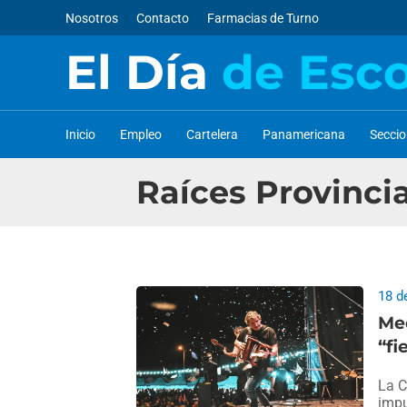
Nosotros
Contacto
Farmacias de Turno
El Día
de Esc
Inicio
Empleo
Cartelera
Panamericana
Secci
Raíces Provinci
18 d
Med
“fi
La C
impu