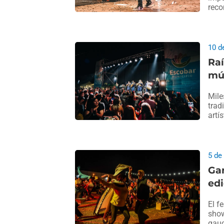
reco
10 d
Raí
mús
Mile
trad
artí
5 de
Gar
edi
El f
show
gauc