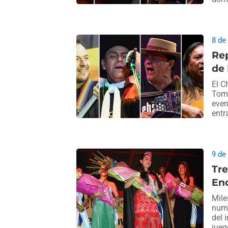
8 de
Rep
de 
El C
Tomá
even
entr
9 de
Tre
Enc
Mile
nume
del 
jueg