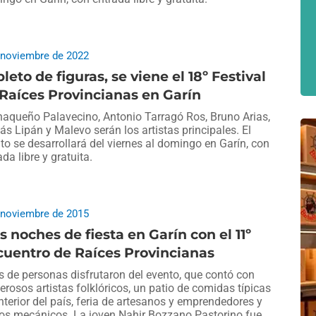
 noviembre de 2022
leto de figuras, se viene el 18º Festival
Raíces Provincianas en Garín
haqueño Palavecino, Antonio Tarragó Ros, Bruno Arias,
s Lipán y Malevo serán los artistas principales. El
to se desarrollará del viernes al domingo en Garín, con
ada libre y gratuita.
 noviembre de 2015
s noches de fiesta en Garín con el 11º
uentro de Raíces Provincianas
s de personas disfrutaron del evento, que contó con
rosos artistas folklóricos, un patio de comidas típicas
interior del país, feria de artesanos y emprendedores y
os mecánicos. La joven Nahir Bozzano Pastorino fue