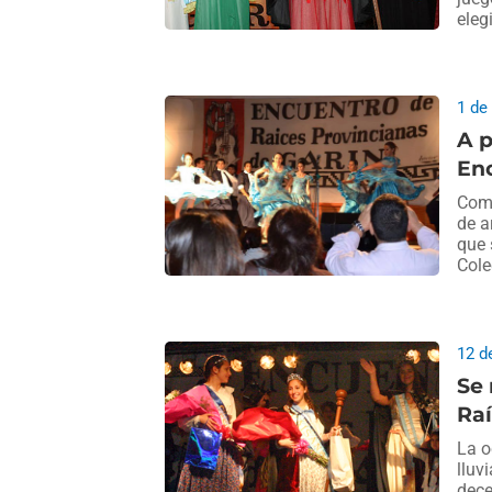
eleg
1 de
A p
Enc
Comi
de a
que 
Cole
12 d
Se 
Raí
La o
lluv
dece