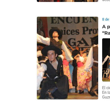
8 de
A p
“Ra
El c
En l
Guz