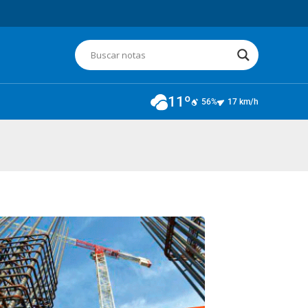
11º
56%
17 km/h