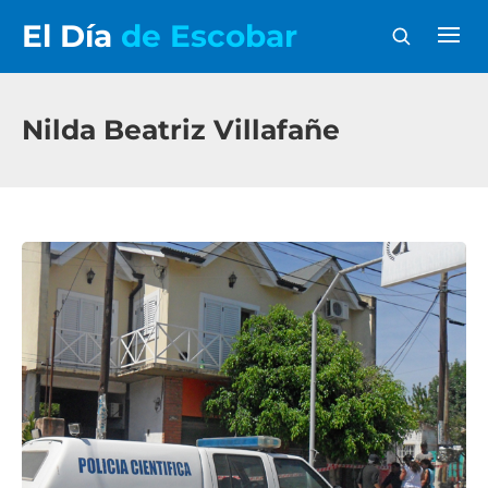
El Día
de Escobar
Nilda Beatriz Villafañe