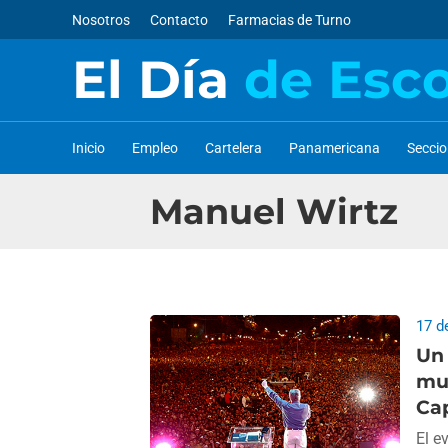
Nosotros
Contacto
Farmacias de Turno
El Día
de Esc
Inicio
Empleo
Cartelera
Panamericana
Secci
Manuel Wirtz
17 d
Un 
mul
Cap
El e