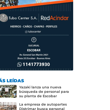
ÁS LEÍDAS
Yazaki lanza una nueva
búsqueda de personal para
su planta de Escobar
La empresa de autopartes
Distrimar busca personal