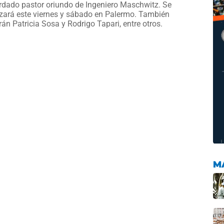
rdado pastor oriundo de Ingeniero Maschwitz. Se
izará este viernes y sábado en Palermo. También
rán Patricia Sosa y Rodrigo Tapari, entre otros.
M