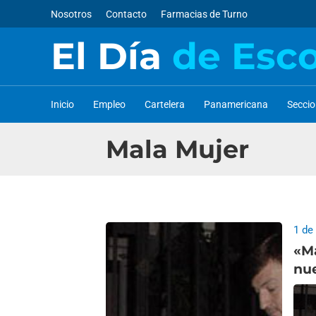
Nosotros
Contacto
Farmacias de Turno
El Día
de Esc
Inicio
Empleo
Cartelera
Panamericana
Secci
Mala Mujer
1 de
«Ma
nu