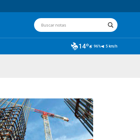
14º
96%
5 km/h