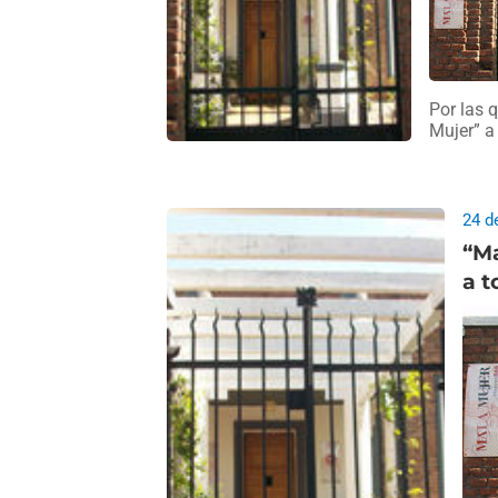
Por las 
Mujer” a
24 d
“Ma
a t