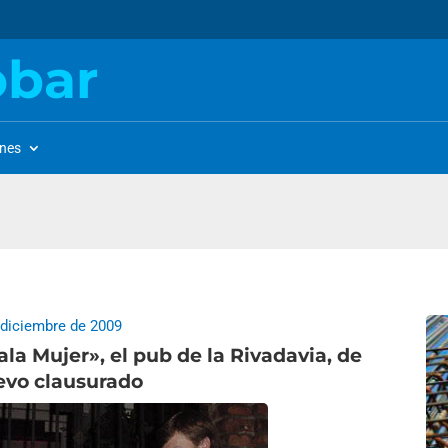
obar
ones
 diciembre de 2009
la Mujer», el pub de la Rivadavia, de
evo clausurado