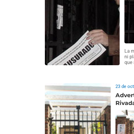
La m
ni p
que 
23 de oc
Advert
Rivad