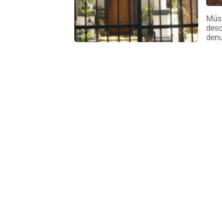
Músi
deso
denu