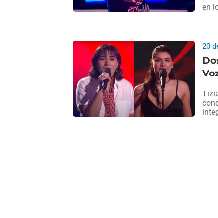
en l
20 d
Dos
Voz
Tizi
conq
inte