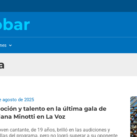
obar
ones
a
e agosto de 2025
ción y talento en la última gala de
iana Minotti en La Voz
oven cantante, de 19 años, brilló en las audiciones y
llas del programa, pero no logró superar a su oponente