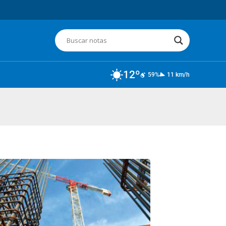
12º
59%
11 km/h