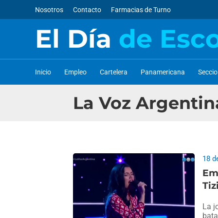
Nosotros
Contacto
Farmacias de Turno
El Día
de Esc
Inicio
Empleo
Cartelera
Panamericana
Secci
La Voz Argentin
18 d
Emo
Tiz
La j
bata