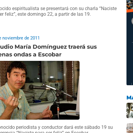
ocido espiritualista se presentará con su charla “Naciste
er feliz”, este domingo 22, a partir de las 19.
e noviembre de 2011
udio María Domínguez traerá sus
enas ondas a Escobar
M
onocido periodista y conductor dará este sábado 19 su
erencia “Naciste para ser feliz” en Escobar.