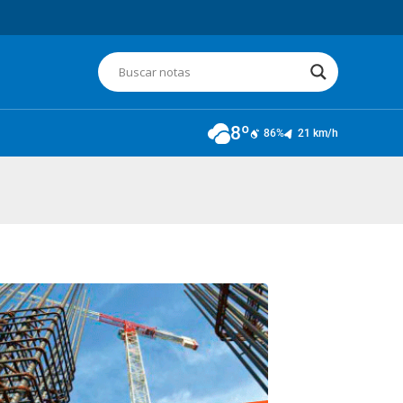
8º
86%
21 km/h