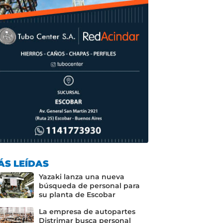
ÁS LEÍDAS
Yazaki lanza una nueva
búsqueda de personal para
su planta de Escobar
La empresa de autopartes
Distrimar busca personal