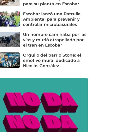
para su planta en Escobar
Escobar lanzó una Patrulla
Ambiental para prevenir y
controlar microbasurales
Un hombre caminaba por las
vías y murió atropellado por
el tren en Escobar
Orgullo del barrio Stone: el
emotivo mural dedicado a
Nicolás González