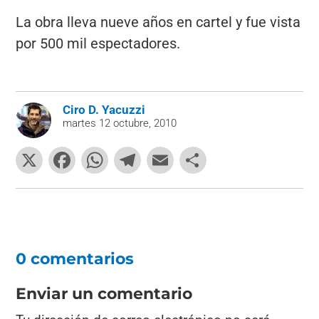
La obra lleva nueve años en cartel y fue vista
por 500 mil espectadores.
Ciro D. Yacuzzi
martes 12 octubre, 2010
X
F
W
T
E
C
a
h
el
m
o
c
at
e
ai
m
e
s
gr
l
p
b
A
a
ar
0 comentarios
o
p
m
tir
o
p
Enviar un comentario