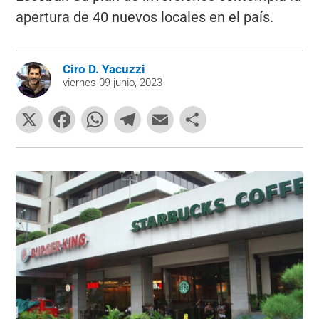
apertura de 40 nuevos locales en el país.
Ciro D. Yacuzzi
viernes 09 junio, 2023
X
F
W
T
E
C
a
h
el
m
o
c
at
e
ai
m
e
s
gr
l
p
b
A
a
ar
o
p
m
tir
o
p
k